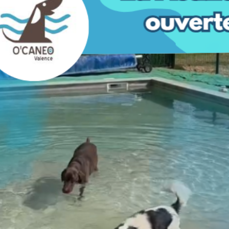
ées :
’heure – 80€ l’heure et demi
1h – 20 à 40€ (durée déterminée en
eau émotionnel dans le travail)
ur
lon les besoins (dans le respect
s / croisements, dès l’âge de 6