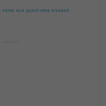
FOIRE AUX QUESTIONS O'CANEO
FAQ
Voici les réponses aux
interrogations les plus fréquentes
concernant nos services, nos
conditions d’accueil et nos
prestations.
Et si vous ne trouvez pas ce que
vous cherchez,
n’hésitez pas à
nous contacter
directement !