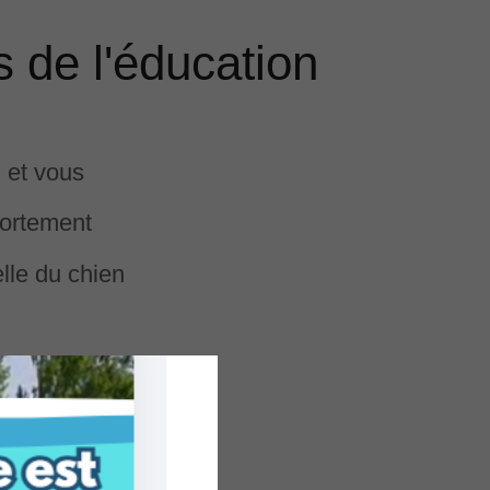
s de l'éducation
 et vous
portement
lle du chien