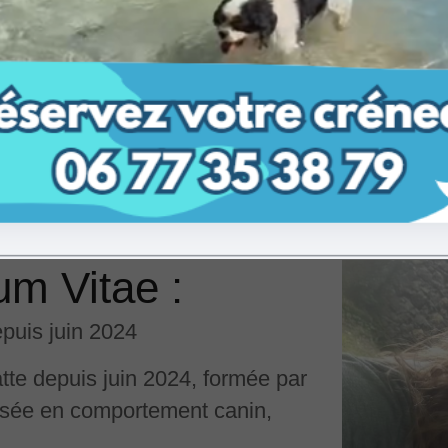
prédation, en comportements
…
lum Vitae :
puis juin 2024
te depuis juin 2024, formée par
lisée en comportement canin,