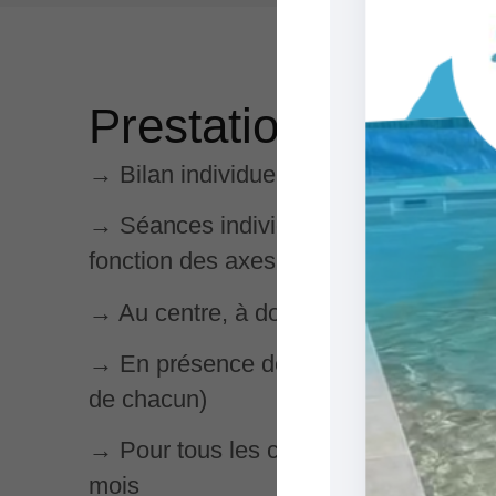
Prestations propos
→ Bilan individuel d’évaluation : 60€ l
→ Séances individuelles : de 30mn à 
fonction des axes de travail, et du niv
→ Au centre, à domicile ou en extérie
→ En présence de chiens / humains se
de chacun)
→ Pour tous les chiens, de toutes race
mois