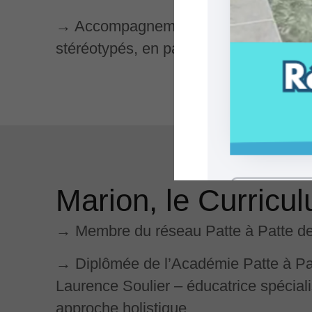
→ Accompagnement en réactivité, en 
stéréotypés, en parcours d’adoption
Marion, le Curricu
→ Membre du réseau Patte à Patte de
→ Diplômée de l’Académie Patte à Pat
Laurence Soulier – éducatrice spécia
approche holistique