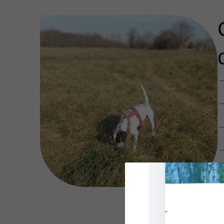
→
→
→
→
→