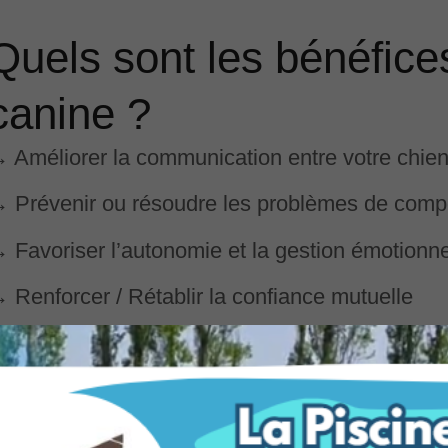
Quels sont les bénéfice
canine ?
 Améliorer la communication entre votre chien
 Prévenir ou résoudre les problèmes de com
 Favoriser l’autonomie et la gestion émotionne
 Renforcer / Rétablir la confiance mutuelle
 Faciliter le quotidien