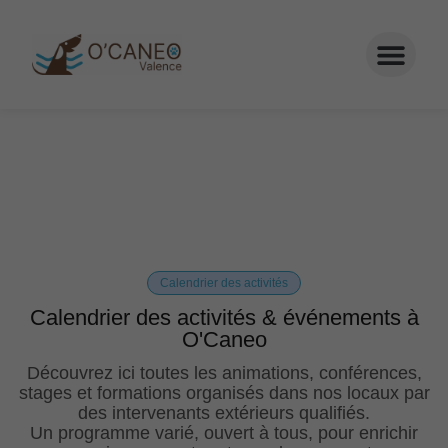
Calendrier des activités
Calendrier des activités & événements à
O'Caneo
Découvrez ici toutes les animations, conférences,
stages et formations organisés dans nos locaux par
des intervenants extérieurs qualifiés.
Un programme varié, ouvert à tous, pour enrichir