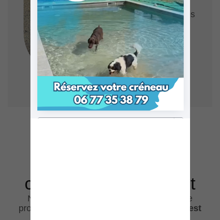
Des formats multiples
: conférences
courtes, journées de
formation, stages
week-end, débats
participatifs…
Pas d'événement en
cours pour le moment
Nous n’avons pas de conférence ou stage
programmé actuellement, mais
cette page est
mise à jour régulièrement
.