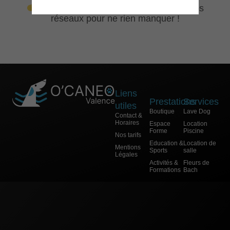
Revenez bientôt ou suivez-nous sur nos
réseaux pour ne rien manquer !
Liens
Prestations
Services
utiles
Boutique
Lave Dog
Contact &
Horaires
Espace
Location
Forme
Piscine
Nos tarifs
Education &
Location de
Mentions
Sports
salle
Légales
Activités &
Fleurs de
Formations
Bach