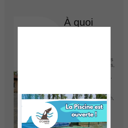
À quoi
s’attendre
?
Des intervenants
extérieurs spécialisés
(comportementalistes,
éducateurs,
vétérinaires, auteurs,
etc.)
Des thématiques
variées : alimentation,
communication
canine, prévention
morsures,
rééducation,
adoption, etc.